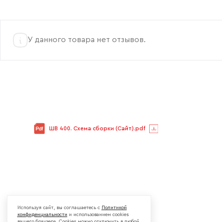
У данного товара нет отзывов.
ШВ 400. Схема сборки (Сайт).pdf
Используя сайт, вы соглашаетесь с
Политикой
конфиденциальности
и использованием cookies
вашего браузера. Cookies можно отключить в любой