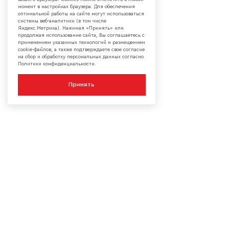
момент в настройках браузера. Для обеспечения
оптимальной работы на сайте могут использоваться
системы веб-аналитики (в том числе
Яндекс.Метрика). Нажимая «Принять» или
продолжая использование сайта, Вы соглашаетесь с
применением указанных технологий и размещением
cookie-файлов, а также подтверждаете свое согласие
на сбор и обработку персональных данных согласно
Политики конфиденциальности.
Принять
КОМПАНИЯ
О компании
Сотрудничество
Контакты
Мы в социальных сетях:
Сервисы
Блог