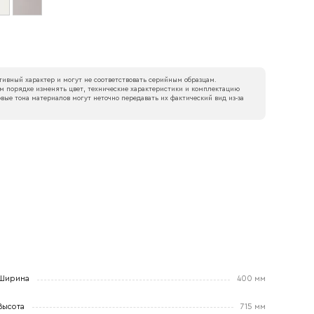
ивный характер и могут не соответствовать серийным образцам.
м порядке изменять цвет, технические характеристики и комплектацию
вые тона материалов могут неточно передавать их фактический вид из‑за
Ширина
400 мм
Высота
715 мм