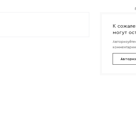
Согласен с
политикой конфиденциальности
и обра
Отправить
данных.
К сожале
могут ос
Авторизуйтес
комментарии 
Авториз