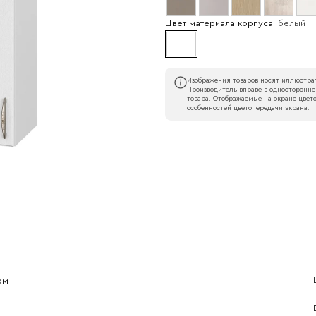
Цвет материала корпуса:
белый
Изображения товаров носят иллюстрат
Производитель вправе в односторонне
товара. Отображаемые на экране цвето
особенностей цветопередачи экрана.
Наименование организации
l
Номер телефона
Прикрепите логотип компании
ом