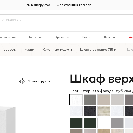
3D Конструктор
Электронный каталог
олодежные
Гостиные
Хранение
Столы
Новинки
Ак
г товаров
—
Кухни
—
Кухонные модули
—
Шкафы верхние 715 мм
—
Шк
Шкаф вер
3D конструктор
Цвет материала фасада:
дуб скан