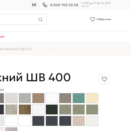
С 8:00 до 17:00 по МСК
8 800 700 20 58
пн-пт
Избранное
ции
аф верхний ШВ 400
хний ШВ 400
ди