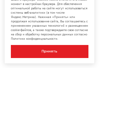
момент в настройках браузера. Для обеспечения
оптимальной работы на сайте могут использоваться
системы веб-аналитики (в том числе
Яндекс.Метрика). Нажимая «Принять» или
продолжая использование сайта, Вы соглашаетесь с
применением указанных технологий и размещением
cookie-файлов, а также подтверждаете свое согласие
на сбор и обработку персональных данных согласно
Политики конфиденциальности.
Принять
КОМПАНИЯ
О компании
Сотрудничество
Контакты
Мы в социальных сетях:
Сервисы
Блог