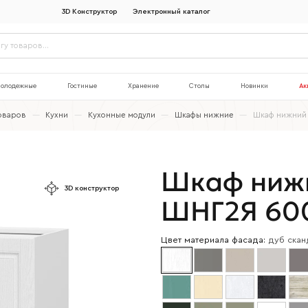
3D Конструктор
Электронный каталог
олодежные
Гостиные
Хранение
Столы
Новинки
Ак
товаров
—
Кухни
—
Кухонные модули
—
Шкафы нижние
—
Шкаф нижний 
Шкаф ниж
3D конструктор
ШНГ2Я 60
Цвет материала фасада:
дуб скан