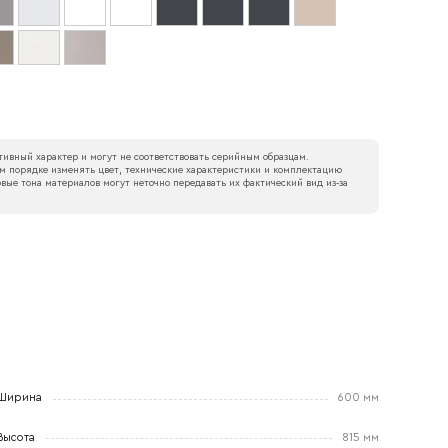
ивный характер и могут не соответствовать серийным образцам.
м порядке изменять цвет, технические характеристики и комплектацию
вые тона материалов могут неточно передавать их фактический вид из‑за
Ширина
600 мм
Высота
815 мм