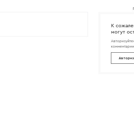
Согласен с
политикой конфиденциальности
и обра
Отправить
данных.
К сожале
могут ос
Авторизуйтес
комментарии 
Авториз