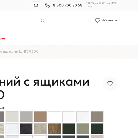
С 8:00 до 17:00 по МСК
8 800 700 20 58
пн-пт
Избранное
ции
с ящиками ШНГ2Я 600
ний с ящиками
0
ди