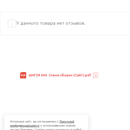
У данного товара нет отзывов.
ШНГ2Я 600. Схема сборки (Сайт).pdf
Используя сайт, вы соглашаетесь с
Политикой
конфиденциальности
и использованием cookies
вашего браузера. Cookies можно отключить в любой