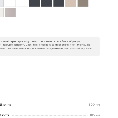
ивный характер и могут не соответствовать серийным образцам.
м порядке изменять цвет, технические характеристики и комплектацию
вые тона материалов могут неточно передавать их фактический вид из‑за
Ширина
800 мм
Высота
815 мм