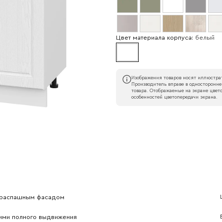
Цвет материала корпуса:
белый
Изображения товаров носят иллюстрат
Производитель вправе в односторонне
товара. Отображаемые на экране цвето
особенностей цветопередачи экрана.
Наименование организации
l
Номер телефона
Прикрепите логотип компании
м распашным фасадом
ими полного выдвижения