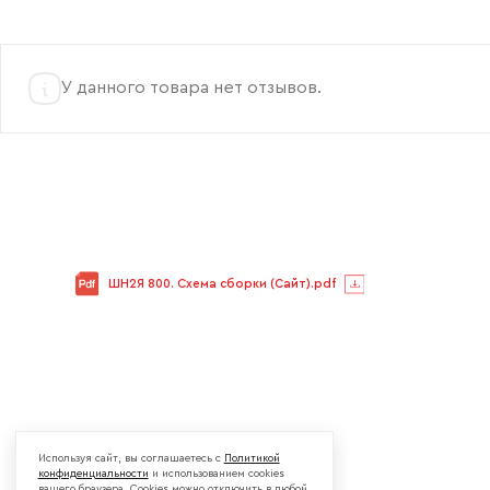
У данного товара нет отзывов.
ШН2Я 800. Схема сборки (Сайт).pdf
Используя сайт, вы соглашаетесь с
Политикой
конфиденциальности
и использованием cookies
вашего браузера. Cookies можно отключить в любой