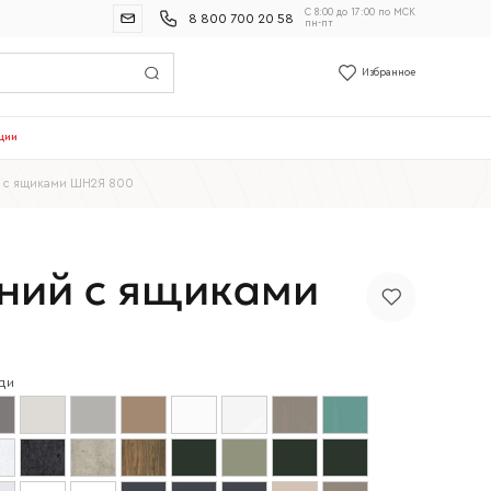
С 8:00 до 17:00 по МСК
8 800 700 20 58
пн-пт
Избранное
ции
 с ящиками ШН2Я 800
ний с ящиками
ди