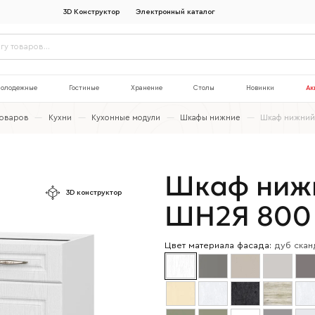
3D Конструктор
Электронный каталог
олодежные
Гостиные
Хранение
Столы
Новинки
Ак
товаров
—
Кухни
—
Кухонные модули
—
Шкафы нижние
—
Шкаф нижний
Шкаф ниж
3D конструктор
ШН2Я 800
Цвет материала фасада:
дуб скан