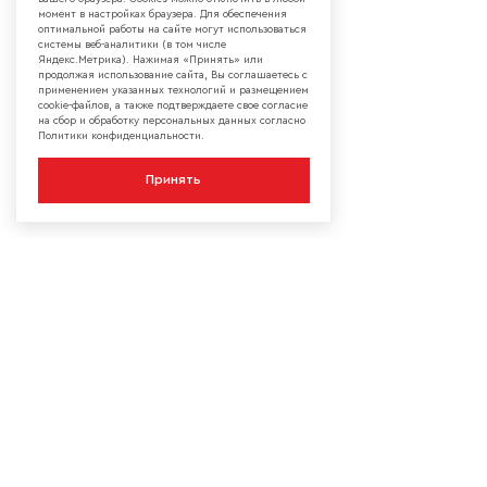
момент в настройках браузера. Для обеспечения
оптимальной работы на сайте могут использоваться
системы веб-аналитики (в том числе
Яндекс.Метрика). Нажимая «Принять» или
продолжая использование сайта, Вы соглашаетесь с
применением указанных технологий и размещением
cookie-файлов, а также подтверждаете свое согласие
на сбор и обработку персональных данных согласно
Политики конфиденциальности.
Принять
КОМПАНИЯ
О компании
Сотрудничество
Контакты
Мы в социальных сетях:
Сервисы
Блог