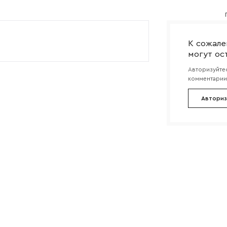
Согласен с
политикой конфиденциальности
и обра
Отправить
данных.
К сожале
могут ос
Авторизуйтес
комментарии 
Авториз