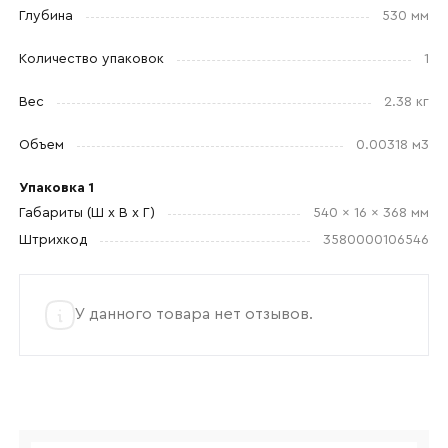
Глубина
530 мм
Количество упаковок
1
Прикрепите логотип
компании
Вес
2.38 кг
Объем
0.00318 м3
Упаковка 1
Отправить
Габариты (Ш x В x Г)
540 x 16 x 368 мм
Штрихкод
3580000106546
Согласен с
политикой конфиденциальности
и обработкой данных.
У данного товара нет отзывов.