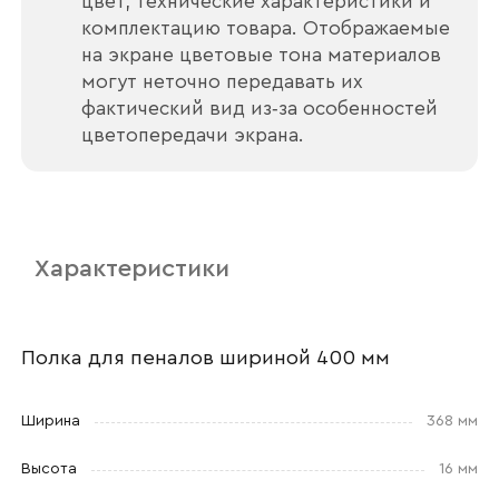
цвет, технические характеристики и
комплектацию товара. Отображаемые
на экране цветовые тона материалов
могут неточно передавать их
фактический вид из‑за особенностей
Ваше имя
цветопередачи экрана.
Наименование организации
Характеристики
Ваш email
Полка для пеналов шириной 400 мм
Ширина
368 мм
Номер телефона
Высота
16 мм