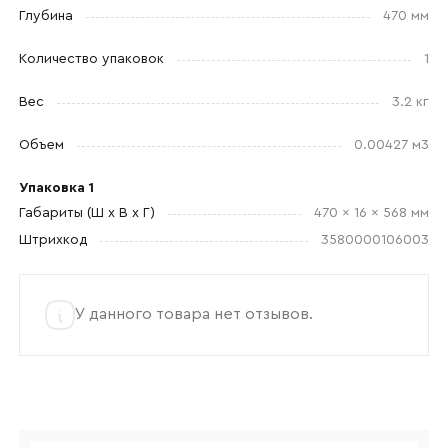
Глубина
470 мм
Количество упаковок
1
Прикрепите логотип
компании
Вес
3.2 кг
Объем
0.00427 м3
Упаковка 1
Отправить
Габариты (Ш x В x Г)
470 x 16 x 568 мм
Штрихкод
3580000106003
Согласен с
политикой конфиденциальности
и обработкой данных.
У данного товара нет отзывов.