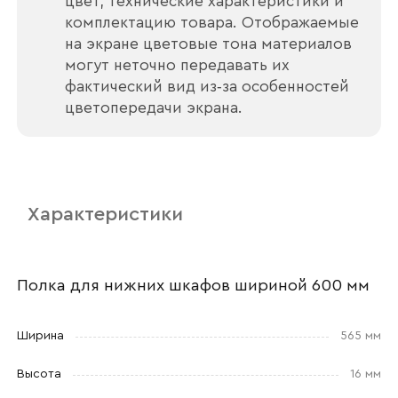
цвет, технические характеристики и
комплектацию товара. Отображаемые
на экране цветовые тона материалов
могут неточно передавать их
фактический вид из‑за особенностей
Ваше имя
цветопередачи экрана.
Наименование организации
Характеристики
Ваш email
Полка для нижних шкафов шириной 600 мм
Ширина
565 мм
Номер телефона
Высота
16 мм