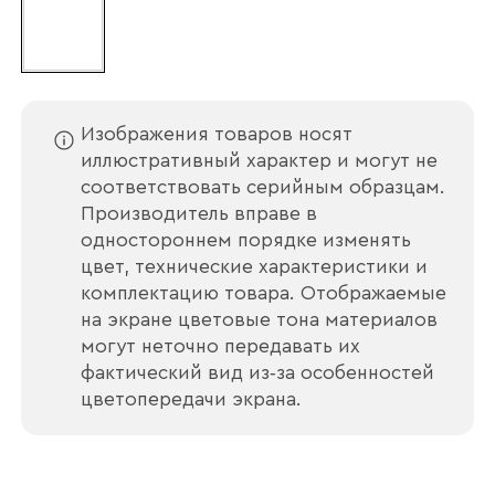
Ваше имя
Наименование организации
Изображения товаров носят
иллюстративный характер и могут не
соответствовать серийным образцам.
Производитель вправе в
Ваш email
одностороннем порядке изменять
цвет, технические характеристики и
комплектацию товара. Отображаемые
на экране цветовые тона материалов
могут неточно передавать их
Номер телефона
фактический вид из‑за особенностей
цветопередачи экрана.
Прикрепите логотип
компании