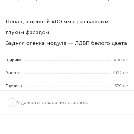
Отправить
Согласен с
политикой конфиденциальности
Пенал, шириной 400 мм с распашным
и обработкой данных.
глухим фасадом
Задняя стенка модуля — ЛДВП белого цвета
Ширина
400 мм
Высота
2132 мм
Глубина
570 мм
У данного товара нет отзывов.