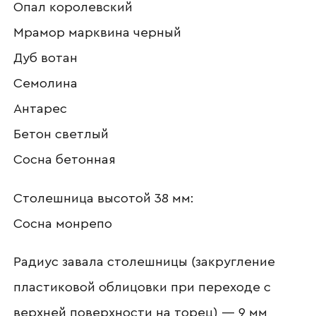
Опал королевский
Ваш email
Мрамор марквина черный
Дуб вотан
Семолина
Номер телефона
Антарес
Бетон светлый
Прикрепите логотип
Сосна бетонная
компании
Столешница высотой 38 мм:
Сосна монрепо
Отправить
Радиус завала столешницы (закругление
пластиковой облицовки при переходе с
Согласен с
политикой конфиденциальности
и обработкой данных.
верхней поверхности на торец) — 9 мм