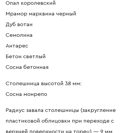
Опал королевский
Ваш email
Мрамор марквина черный
Дуб вотан
Семолина
Номер телефона
Антарес
Бетон светлый
Прикрепите логотип
Сосна бетонная
компании
Столешница высотой 38 мм:
Сосна монрепо
Отправить
Радиус завала столешницы (закругление
пластиковой облицовки при переходе с
Согласен с
политикой конфиденциальности
и обработкой данных.
верхней поверхности на торец) — 9 мм