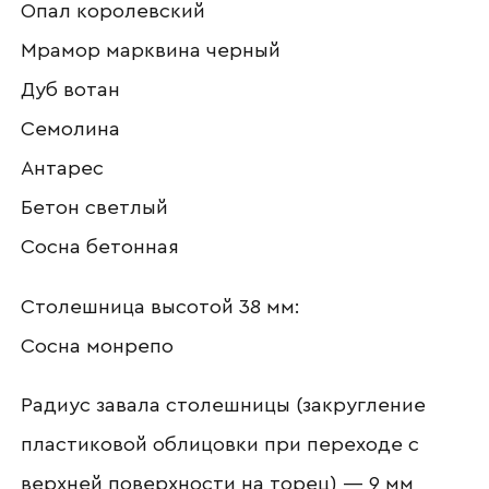
Опал королевский
Наименование организации
Мрамор марквина черный
Дуб вотан
Семолина
Ваш email
Антарес
Бетон светлый
Сосна бетонная
Номер телефона
Столешница высотой 38 мм:
Сосна монрепо
Прикрепите логотип
компании
Радиус завала столешницы (закругление
пластиковой облицовки при переходе с
верхней поверхности на торец) — 9 мм