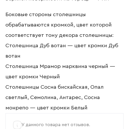
Отправить
Боковые стороны столешницы
обрабатываются кромкой, цвет которой
Согласен с
политикой конфиденциальности
и обработкой данных.
соответствует тону декора столешницы:
Столешница Дуб вотан — цвет кромки Дуб
вотан
Столешница Мрамор марквина черный —
цвет кромки Черный
Столешницы Сосна бискайская, Опал
светлый, Семолина, Антарес, Сосна
монрепо — цвет кромки Белый
У данного товара нет отзывов.