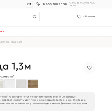
С 8:00 до 17:00 по МСК
8 800 700 20 58
пн-пт
Избранное
ции
Столешница 1,3м
а 1,3м
ролевский
ивный характер и могут не соответствовать серийным образцам.
м порядке изменять цвет, технические характеристики и комплектацию
вые тона материалов могут неточно передавать их фактический вид из‑за