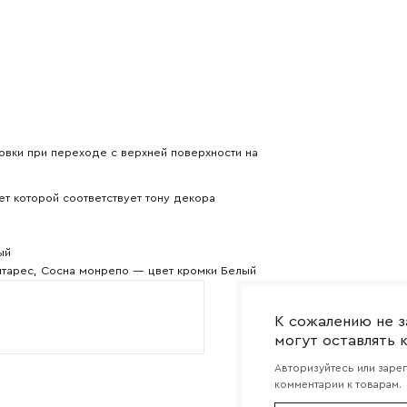
Прикрепите логотип компании
Согласен с
политикой конфиденциальности
и обра
Отправить
данных.
овки при переходе с верхней поверхности на
т которой соответствует тону декора
ый
нтарес, Сосна монрепо — цвет кромки Белый
К сожалению не з
могут оставлять 
Авторизуйтесь или заре
комментарии к товарам.