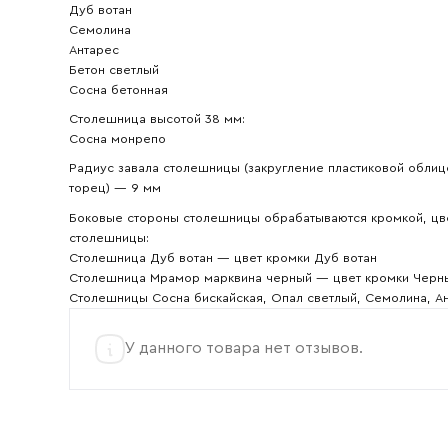
Дуб вотан
Семолина
Антарес
Бетон светлый
Сосна бетонная
Столешница высотой 38 мм:
Сосна монрепо
Радиус завала столешницы (закругление пластиковой облиц
торец) — 9 мм
Боковые стороны столешницы обрабатываются кромкой, цве
столешницы:
Столешница Дуб вотан — цвет кромки Дуб вотан
Столешница Мрамор марквина черный — цвет кромки Черн
Столешницы Сосна бискайская, Опал светлый, Семолина, А
У данного товара нет отзывов.