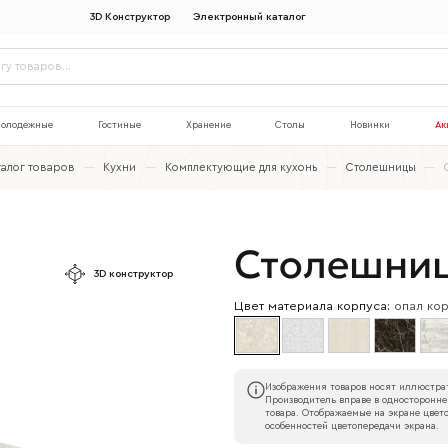
3D Конструктор
Электронный каталог
олодежные
Гостиные
Хранение
Столы
Новинки
Ак
талог товаров
—
Кухни
—
Комплектующие для кухонь
—
Столешницы
—
Столешниц
3D конструктор
Цвет материала корпуса:
опал ко
Изображения товаров носят иллюстрат
Производитель вправе в односторонне
товара. Отображаемые на экране цвето
особенностей цветопередачи экрана.