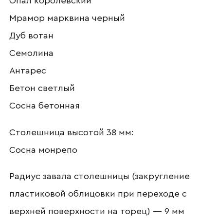
Опал королевский
Наименование организации
Мрамор марквина черный
Дуб вотан
Семолина
Ваш email
Антарес
Бетон светлый
Сосна бетонная
Номер телефона
Столешница высотой 38 мм:
Сосна монрепо
Прикрепите логотип
компании
Радиус завала столешницы (закругление
пластиковой облицовки при переходе с
верхней поверхности на торец) — 9 мм