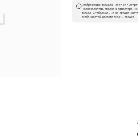
Изображения товаров носят иллюстрат
Производитель вправе в односторонне
товара. Отображаемые на экране цвето
особенностей цветопередачи экрана.
Наименование организации
l
Номер телефона