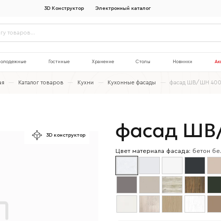
3D Конструктор
Электронный каталог
олодежные
Гостиные
Хранение
Столы
Новинки
Ак
ая
—
Каталог товаров
—
Кухни
—
Кухонные фасады
—
фасад ШВ/ШН 40
фасад ШВ
3D конструктор
Цвет материала фасада:
бетон бе