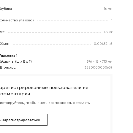
Глубина
16 мм
Количество упаковок
1
боткой
Вес
4.2 кг
Объем
0.00452 м3
Упаковка 1
Габариты (Ш x В x Г)
396 x 16 x 713 мм
Штрихкод
3580000000639
арегистрированные пользователи не
комментарии.
гистрируйтесь, чтобы иметь возможность оставлять
и зарегистрироваться