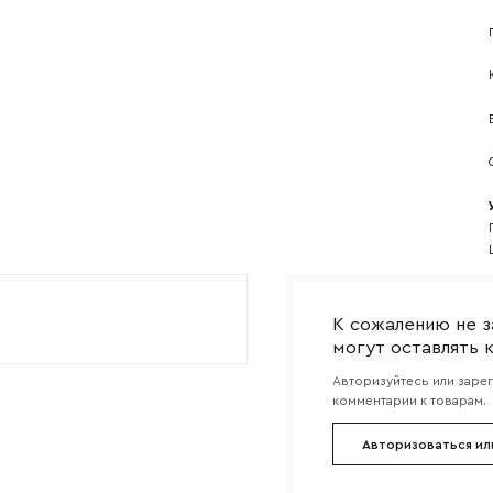
Прикрепите логотип компании
Согласен с
политикой конфиденциальности
и обра
Отправить
данных.
К сожалению не з
могут оставлять 
Авторизуйтесь или заре
комментарии к товарам.
Авторизоваться ил