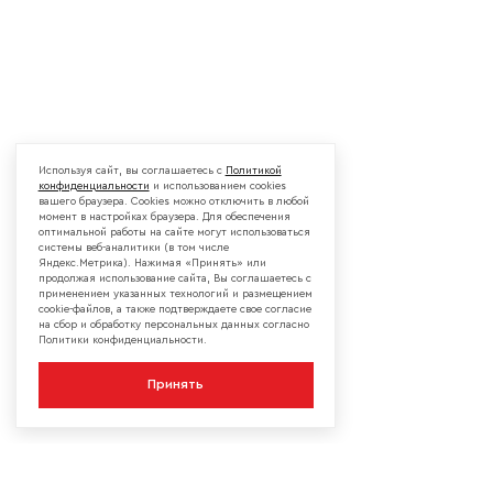
Используя сайт, вы соглашаетесь с
Политикой
конфиденциальности
и использованием cookies
вашего браузера. Cookies можно отключить в любой
момент в настройках браузера. Для обеспечения
оптимальной работы на сайте могут использоваться
системы веб-аналитики (в том числе
Яндекс.Метрика). Нажимая «Принять» или
продолжая использование сайта, Вы соглашаетесь с
применением указанных технологий и размещением
cookie-файлов, а также подтверждаете свое согласие
на сбор и обработку персональных данных согласно
Политики конфиденциальности.
Принять
КОМПАНИЯ