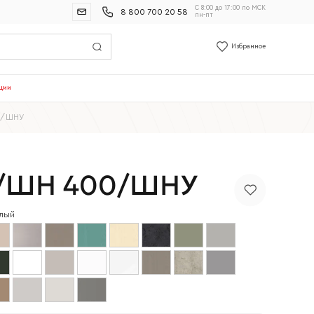
С 8:00 до 17:00 по МСК
8 800 700 20 58
пн-пт
Избранное
ции
0/ШНУ
/ШН 400/ШНУ
лый