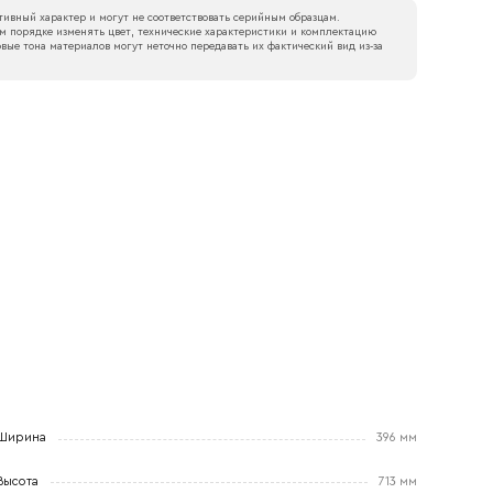
ивный характер и могут не соответствовать серийным образцам.
м порядке изменять цвет, технические характеристики и комплектацию
вые тона материалов могут неточно передавать их фактический вид из‑за
Ширина
396 мм
Высота
713 мм