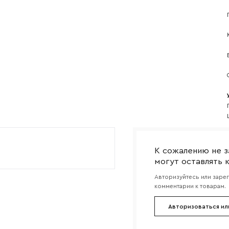
Прикрепите логотип компании
Согласен с
политикой конфиденциальности
и обра
Отправить
данных.
К сожалению не з
могут оставлять 
Авторизуйтесь или заре
комментарии к товарам.
Авторизоваться ил