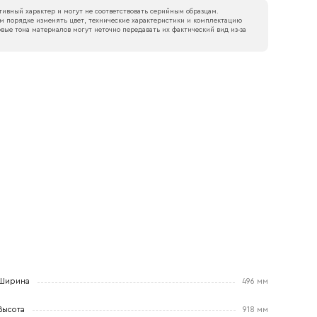
ивный характер и могут не соответствовать серийным образцам.
м порядке изменять цвет, технические характеристики и комплектацию
вые тона материалов могут неточно передавать их фактический вид из‑за
Ширина
496 мм
Высота
918 мм