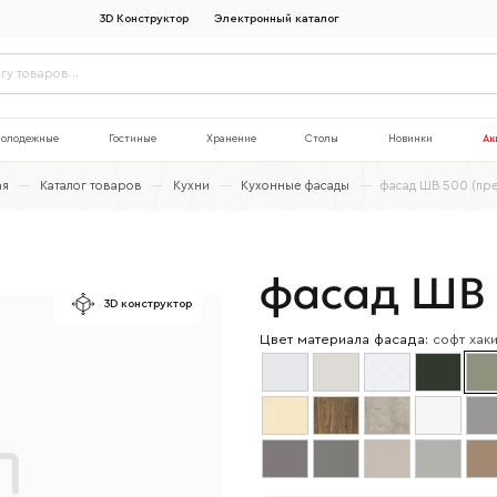
3D Конструктор
Электронный каталог
олодежные
Гостиные
Хранение
Столы
Новинки
Ак
ая
—
Каталог товаров
—
Кухни
—
Кухонные фасады
—
фасад ШВ 500 (пр
фасад ШВ 
3D конструктор
Цвет материала фасада:
софт хак