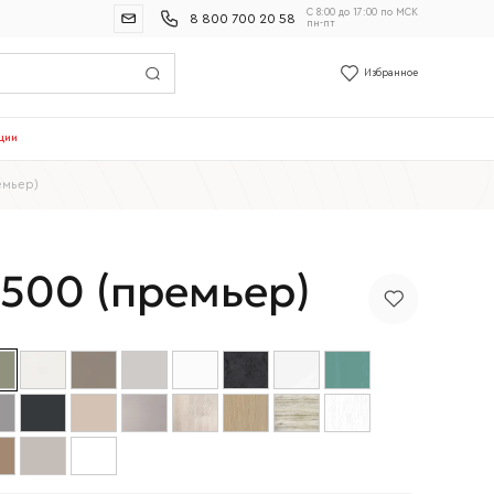
С 8:00 до 17:00 по МСК
8 800 700 20 58
пн-пт
Избранное
ции
емьер)
500 (премьер)
и