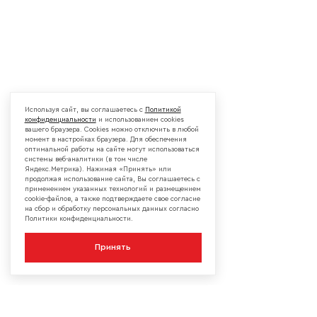
Используя сайт, вы соглашаетесь с
Политикой
конфиденциальности
и использованием cookies
вашего браузера. Cookies можно отключить в любой
момент в настройках браузера. Для обеспечения
оптимальной работы на сайте могут использоваться
системы веб-аналитики (в том числе
Яндекс.Метрика). Нажимая «Принять» или
продолжая использование сайта, Вы соглашаетесь с
применением указанных технологий и размещением
cookie-файлов, а также подтверждаете свое согласие
на сбор и обработку персональных данных согласно
Политики конфиденциальности.
Принять
КОМПАНИЯ