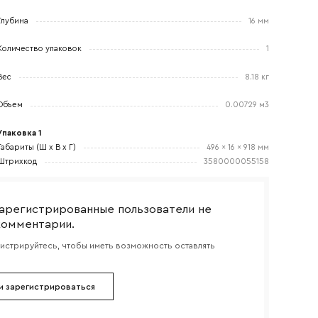
Глубина
16 мм
Количество упаковок
1
боткой
Вес
8.18 кг
Объем
0.00729 м3
Упаковка 1
Габариты (Ш x В x Г)
496 x 16 x 918 мм
Штрихкод
3580000055158
арегистрированные пользователи не
комментарии.
гистрируйтесь, чтобы иметь возможность оставлять
и зарегистрироваться