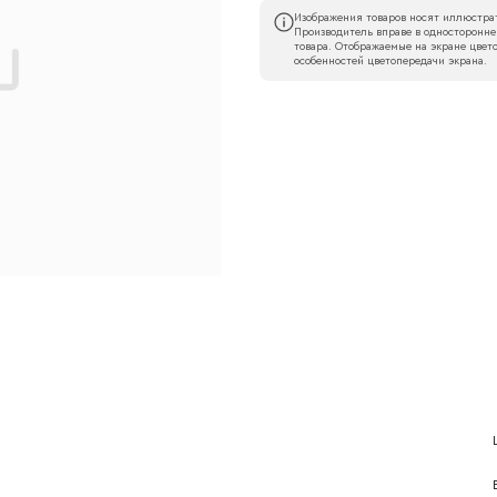
Изображения товаров носят иллюстрат
Производитель вправе в односторонне
товара. Отображаемые на экране цвето
особенностей цветопередачи экрана.
Наименование организации
l
Номер телефона