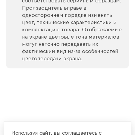
соответствовать серийным образцам.
Производитель вправе в
одностороннем порядке изменять
цвет, технические характеристики и
Отправить
комплектацию товара. Отображаемые
на экране цветовые тона материалов
Согласен с
политикой конфиденциальности
могут неточно передавать их
и обработкой данных.
фактический вид из‑за особенностей
цветопередачи экрана.
Используя сайт, вы соглашаетесь с