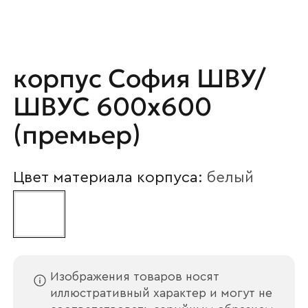
Наименование организации
корпус София ШВУ/
ШВУС 600х600
Ваш email
(премьер)
Цвет материала корпуса:
белый
Номер телефона
Прикрепите логотип
компании
Изображения товаров носят
иллюстративный характер и могут не