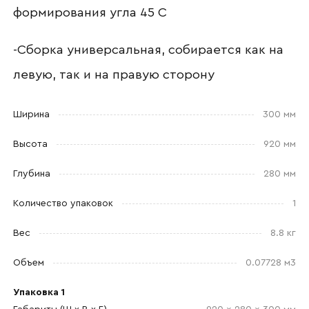
Ваш email
формирования угла 45 С
-Сборка универсальная, собирается как на
левую, так и на правую сторону
Номер телефона
Ширина
300 мм
Высота
920 мм
Прикрепите логотип
компании
Глубина
280 мм
Количество упаковок
1
Вес
8.8 кг
Отправить
Объем
0.07728 м3
Согласен с
политикой конфиденциальности
Упаковка 1
и обработкой данных.