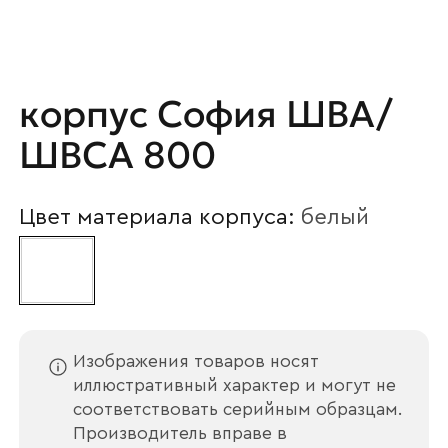
Наименование организации
корпус София ШВА/
ШВСА 800
Ваш email
Цвет материала корпуса:
белый
Номер телефона
Изображения товаров носят
Прикрепите логотип
компании
иллюстративный характер и могут не
соответствовать серийным образцам.
Производитель вправе в