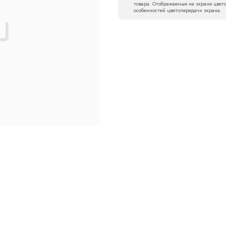
товара. Отображаемые на экране цвето
особенностей цветопередачи экрана.
Наименование организации
l
Номер телефона
Прикрепите логотип компании
Согласен с
политикой конфиденциальности
и обра
Отправить
данных.