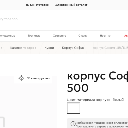
3D Конструктор
Электронный каталог
олодежные
Гостиные
Хранение
Столы
Новинки
Ак
ая
—
Каталог товаров
—
Кухни
—
Корпус София
—
корпус София ШВ/Ш
корпус С
3D конструктор
500
Цвет материала корпуса:
белый
Изображения товаров носят иллюстрат
Производитель вправе в односторонне