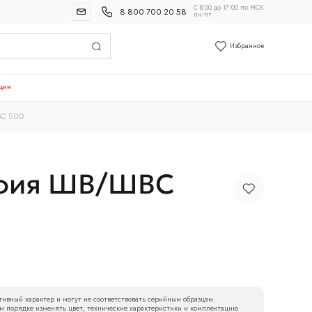
С 8:00 до 17:00 по МСК
8 800 700 20 58
пн-пт
Избранное
ции
ВС 500
офия ШВ/ШВС
ивный характер и могут не соответствовать серийным образцам.
м порядке изменять цвет, технические характеристики и комплектацию