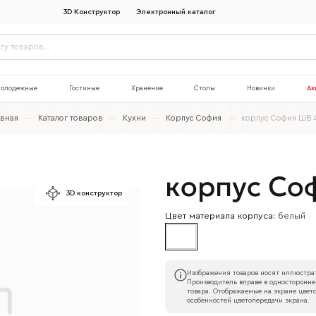
3D Конструктор
Электронный каталог
олодежные
Гостиные
Хранение
Столы
Новинки
Ак
авная
—
Каталог товаров
—
Кухни
—
Корпус София
—
корпус София ШВ 
корпус Со
3D конструктор
Цвет материала корпуса:
белый
Изображения товаров носят иллюстрат
Производитель вправе в односторонне
товара. Отображаемые на экране цвето
особенностей цветопередачи экрана.