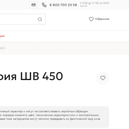
С 8:00 до 17:00 по МСК
8 800 700 20 58
пн-пт
Избранное
ции
450
фия ШВ 450
ивный характер и могут не соответствовать серийным образцам.
м порядке изменять цвет, технические характеристики и комплектацию
вые тона материалов могут неточно передавать их фактический вид из‑за