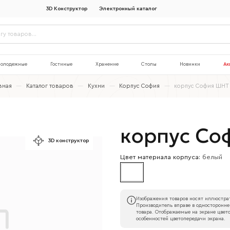
3D Конструктор
Электронный каталог
олодежные
Гостиные
Хранение
Столы
Новинки
Ак
вная
—
Каталог товаров
—
Кухни
—
Корпус София
—
корпус София ШНТ
корпус Со
3D конструктор
Цвет материала корпуса:
белый
Изображения товаров носят иллюстрат
Производитель вправе в односторонне
товара. Отображаемые на экране цвето
особенностей цветопередачи экрана.