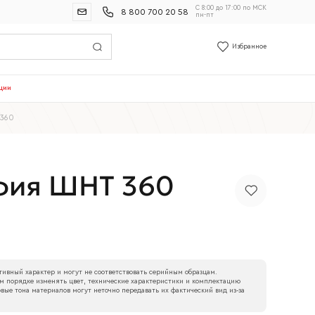
С 8:00 до 17:00 по МСК
8 800 700 20 58
пн-пт
Избранное
ции
 360
фия ШНТ 360
ивный характер и могут не соответствовать серийным образцам.
м порядке изменять цвет, технические характеристики и комплектацию
вые тона материалов могут неточно передавать их фактический вид из‑за