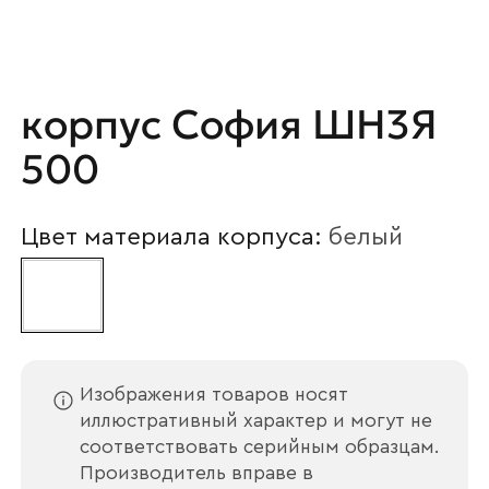
Наименование организации
корпус София ШН3Я
500
Ваш email
Цвет материала корпуса:
белый
Номер телефона
Изображения товаров носят
Прикрепите логотип
компании
иллюстративный характер и могут не
соответствовать серийным образцам.
Производитель вправе в