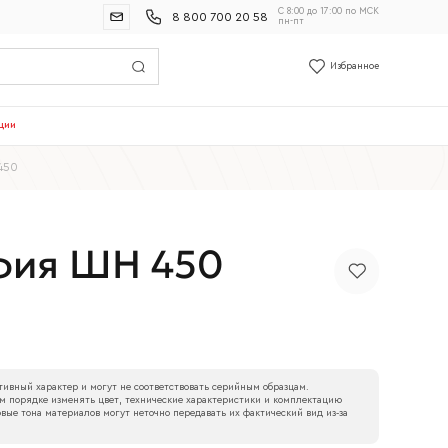
С 8:00 до 17:00 по МСК
8 800 700 20 58
пн-пт
Избранное
ции
450
фия ШН 450
ивный характер и могут не соответствовать серийным образцам.
м порядке изменять цвет, технические характеристики и комплектацию
вые тона материалов могут неточно передавать их фактический вид из‑за