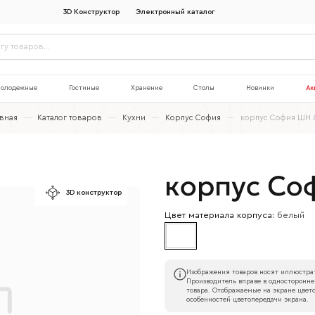
3D Конструктор
Электронный каталог
олодежные
Гостиные
Хранение
Столы
Новинки
Ак
авная
—
Каталог товаров
—
Кухни
—
Корпус София
—
корпус София ШН 
корпус Со
3D конструктор
Цвет материала корпуса:
белый
Изображения товаров носят иллюстрат
Производитель вправе в односторонне
товара. Отображаемые на экране цвето
особенностей цветопередачи экрана.