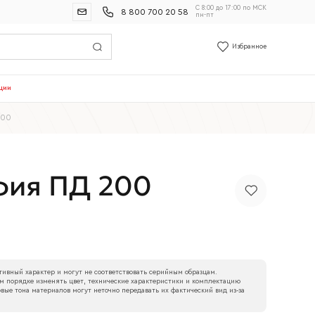
С 8:00 до 17:00 по МСК
8 800 700 20 58
пн-пт
Избранное
ции
200
фия ПД 200
ивный характер и могут не соответствовать серийным образцам.
м порядке изменять цвет, технические характеристики и комплектацию
вые тона материалов могут неточно передавать их фактический вид из‑за