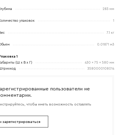
Глубина
283 мм
Количество упаковок
1
боткой
Вес
7.1 кг
Объем
0.01871 м3
Упаковка 1
Габариты (Ш x В x Г)
430 x 75 x 580 мм
Штрихкод
3580000108014
арегистрированные пользователи не
комментарии.
гистрируйтесь, чтобы иметь возможность оставлять
и зарегистрироваться