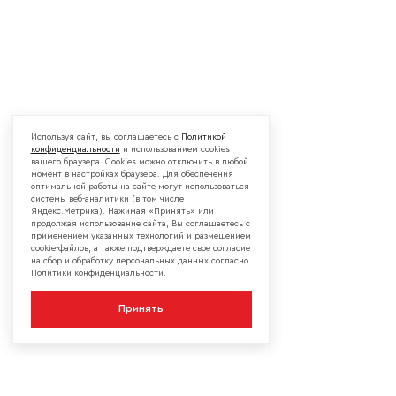
Используя сайт, вы соглашаетесь с
Политикой
конфиденциальности
и использованием cookies
вашего браузера. Cookies можно отключить в любой
момент в настройках браузера. Для обеспечения
оптимальной работы на сайте могут использоваться
системы веб-аналитики (в том числе
Яндекс.Метрика). Нажимая «Принять» или
продолжая использование сайта, Вы соглашаетесь с
применением указанных технологий и размещением
cookie-файлов, а также подтверждаете свое согласие
на сбор и обработку персональных данных согласно
Политики конфиденциальности.
Принять
КОМПАНИЯ