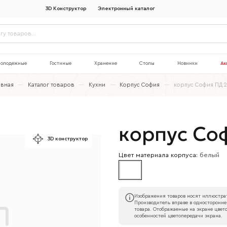
3D Конструктор
Электронный каталог
олодежные
Гостиные
Хранение
Столы
Новинки
Ак
авная
—
Каталог товаров
—
Кухни
—
Корпус София
—
корпус София ПД 
корпус Со
3D конструктор
Цвет материала корпуса:
белый
Изображения товаров носят иллюстрат
Производитель вправе в односторонне
товара. Отображаемые на экране цвето
особенностей цветопередачи экрана.