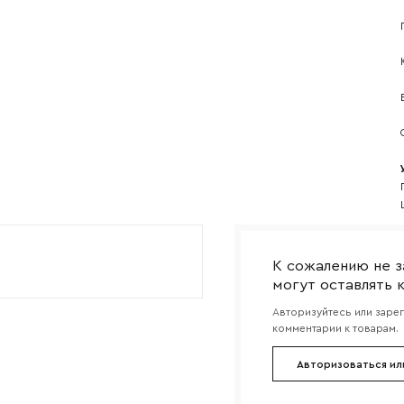
Прикрепите логотип компании
Согласен с
политикой конфиденциальности
и обра
Отправить
данных.
К сожалению не з
могут оставлять 
Авторизуйтесь или заре
комментарии к товарам.
Авторизоваться ил