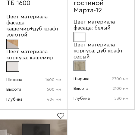
ТБ-1600
гостиной
Марта-12
Номер телефона
Цвет материала
Цвет материала
фасада:
фасада:
белый
кашемир+дуб крафт
золотой
Прикрепите логотип
Цвет материала
компании
корпуса:
дуб крафт
Цвет материала
серый
корпуса:
кашемир
Ширина
2700 мм
Ширина
1600 мм
Отправить
Высота
2100 мм
Высота
500 мм
Глубина
530 мм
Глубина
404 мм
Согласен с
политикой конфиденциальности
и обработкой данных.