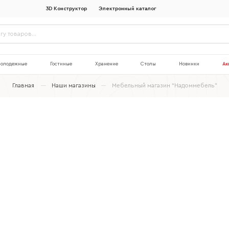
3D Конструктор
Электронный каталог
олодежные
Гостиные
Хранение
Столы
Новинки
Ак
Главная
Наши магазины
Мебельный магазин “Надоммебель”
Наименование организации