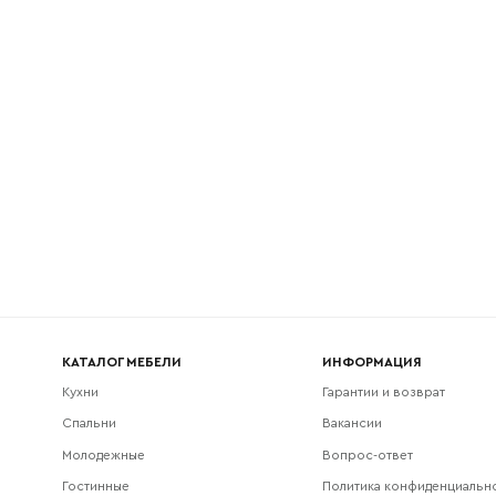
l
Номер телефона
Прикрепите логотип компании
Согласен с
политикой конфиденциальности
и обра
Отправить
данных.
КАТАЛОГ МЕБЕЛИ
ИНФОРМАЦИЯ
Кухни
Гарантии и возврат
Спальни
Вакансии
Молодежные
Вопрос-ответ
Гостинные
Политика конфиденциальн