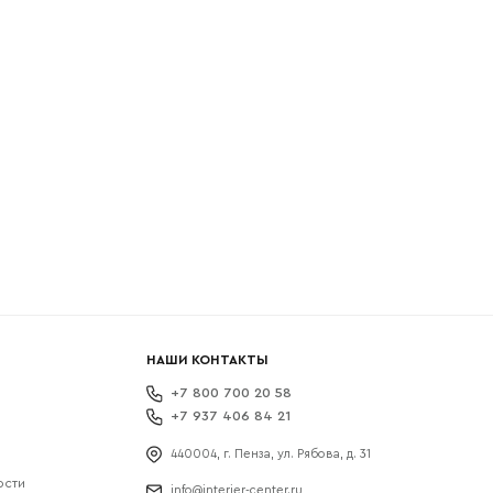
боткой
НАШИ КОНТАКТЫ
+7 800 700 20 58
+7 937 406 84 21
440004, г. Пенза, ул. Рябова, д. 31
ости
info@interier-center.ru