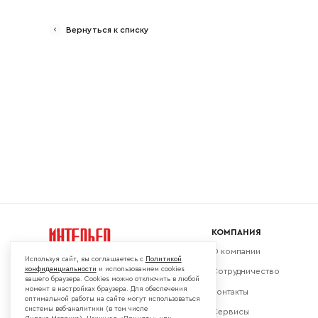
Вернуться к списку
Ваш emai
КОМПАНИЯ
О компании
Используя сайт, вы соглашаетесь с
Политикой
конфиденциальности
и использованием cookies
Сотрудничество
вашего браузера. Cookies можно отключить в любой
момент в настройках браузера. Для обеспечения
Контакты
Мы в социальных сетях:
оптимальной работы на сайте могут использоваться
системы веб-аналитики (в том числе
Сервисы