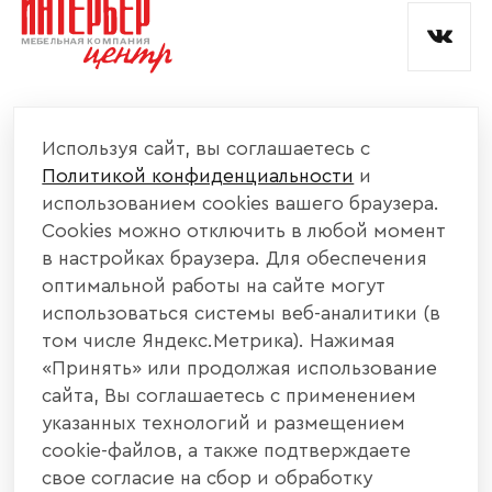
КОМПАНИЯ
Используя сайт, вы соглашаетесь с
Политикой конфиденциальности
и
КАТАЛОГ МЕБЕЛИ
использованием cookies вашего браузера.
Cookies можно отключить в любой момент
ИНФОРМАЦИЯ
в настройках браузера. Для обеспечения
оптимальной работы на сайте могут
использоваться системы веб-аналитики (в
НАШИ КОНТАКТЫ
том числе Яндекс.Метрика). Нажимая
«Принять» или продолжая использование
+7 800 700 20 58
+7 937 406 84 21
сайта, Вы соглашаетесь с применением
указанных технологий и размещением
440004, г. Пенза, ул. Рябова, д. 31
cookie-файлов, а также подтверждаете
свое согласие на сбор и обработку