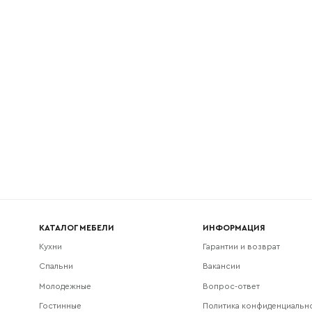
l
Номер телефона
Прикрепите логотип компании
Согласен с
политикой конфиденциальности
и обра
Отправить
данных.
КАТАЛОГ МЕБЕЛИ
ИНФОРМАЦИЯ
Кухни
Гарантии и возврат
Спальни
Вакансии
Молодежные
Вопрос-ответ
Гостинные
Политика конфиденциальн