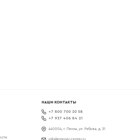
боткой
НАШИ КОНТАКТЫ
+7 800 700 20 58
+7 937 406 84 21
440004, г. Пенза, ул. Рябова, д. 31
ости
info@interier-center.ru