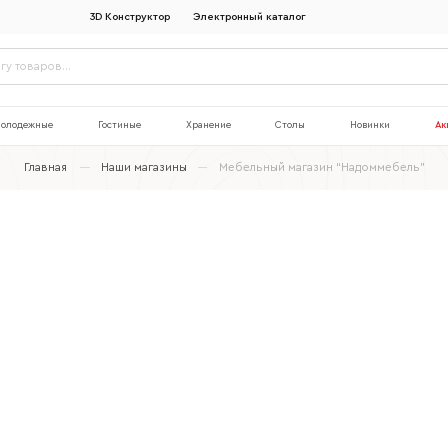
3D Конструктор
Электронный каталог
олодежные
Гостиные
Хранение
Столы
Новинки
Ак
Главная
Наши магазины
Мебельный магазин “Надоммебель”
Наименование организации