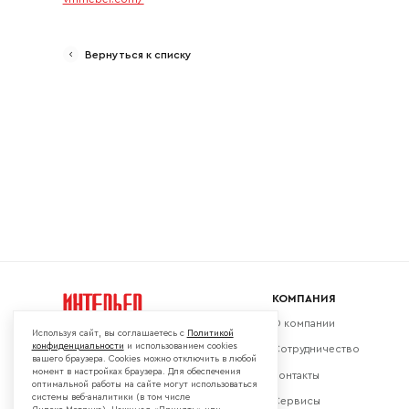
Ваш emai
Вернуться к списку
КОМПАНИЯ
О компании
Используя сайт, вы соглашаетесь с
Политикой
конфиденциальности
и использованием cookies
Сотрудничество
вашего браузера. Cookies можно отключить в любой
момент в настройках браузера. Для обеспечения
Контакты
Мы в социальных сетях:
оптимальной работы на сайте могут использоваться
системы веб-аналитики (в том числе
Сервисы