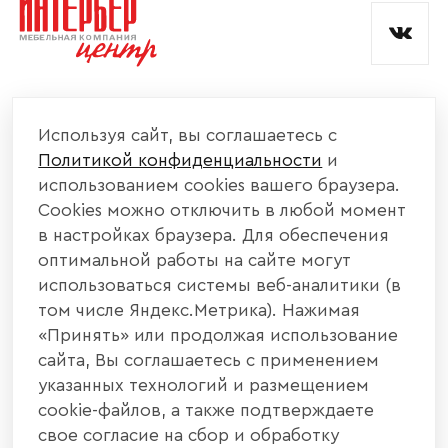
КОМПАНИЯ
Используя сайт, вы соглашаетесь с
Политикой конфиденциальности
и
КАТАЛОГ МЕБЕЛИ
использованием cookies вашего браузера.
Cookies можно отключить в любой момент
ИНФОРМАЦИЯ
в настройках браузера. Для обеспечения
оптимальной работы на сайте могут
использоваться системы веб-аналитики (в
НАШИ КОНТАКТЫ
том числе Яндекс.Метрика). Нажимая
«Принять» или продолжая использование
+7 800 700 20 58
+7 937 406 84 21
сайта, Вы соглашаетесь с применением
указанных технологий и размещением
440004, г. Пенза, ул. Рябова, д. 31
cookie-файлов, а также подтверждаете
свое согласие на сбор и обработку