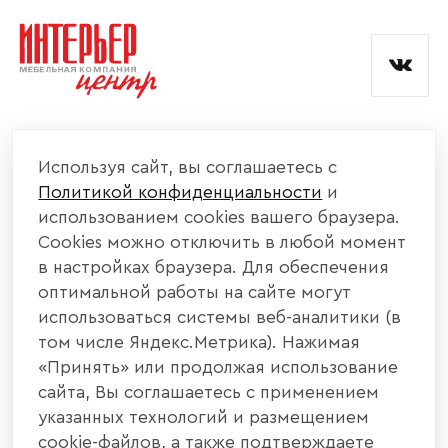
и обработкой данных.
КОМПАНИЯ
Используя сайт, вы соглашаетесь с
Политикой конфиденциальности
и
КАТАЛОГ МЕБЕЛИ
использованием cookies вашего браузера.
Cookies можно отключить в любой момент
ИНФОРМАЦИЯ
в настройках браузера. Для обеспечения
оптимальной работы на сайте могут
использоваться системы веб-аналитики (в
НАШИ КОНТАКТЫ
том числе Яндекс.Метрика). Нажимая
«Принять» или продолжая использование
+7 800 700 20 58
+7 937 406 84 21
сайта, Вы соглашаетесь с применением
указанных технологий и размещением
440004, г. Пенза, ул. Рябова, д. 31
cookie-файлов, а также подтверждаете