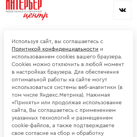
КОМПАНИЯ
Используя сайт, вы соглашаетесь с
Политикой конфиденциальности
и
КАТАЛОГ МЕБЕЛИ
использованием cookies вашего браузера.
Cookies можно отключить в любой момент
ИНФОРМАЦИЯ
в настройках браузера. Для обеспечения
оптимальной работы на сайте могут
использоваться системы веб-аналитики (в
НАШИ КОНТАКТЫ
том числе Яндекс.Метрика). Нажимая
«Принять» или продолжая использование
+7 800 700 20 58
+7 937 406 84 21
сайта, Вы соглашаетесь с применением
указанных технологий и размещением
440004, г. Пенза, ул. Рябова, д. 31
cookie-файлов, а также подтверждаете
свое согласие на сбор и обработку