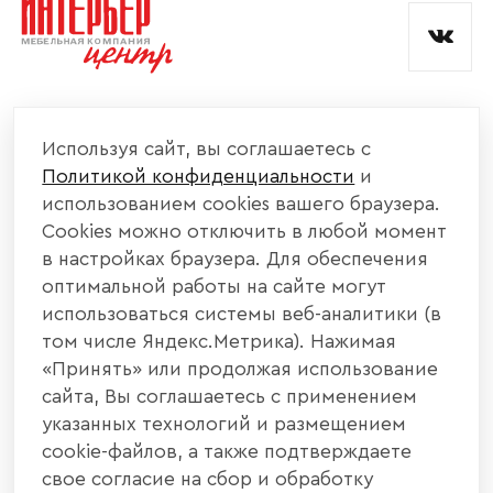
КОМПАНИЯ
Используя сайт, вы соглашаетесь с
Политикой конфиденциальности
и
КАТАЛОГ МЕБЕЛИ
использованием cookies вашего браузера.
Cookies можно отключить в любой момент
ИНФОРМАЦИЯ
в настройках браузера. Для обеспечения
оптимальной работы на сайте могут
использоваться системы веб-аналитики (в
НАШИ КОНТАКТЫ
том числе Яндекс.Метрика). Нажимая
«Принять» или продолжая использование
+7 800 700 20 58
+7 937 406 84 21
сайта, Вы соглашаетесь с применением
указанных технологий и размещением
440004, г. Пенза, ул. Рябова, д. 31
cookie-файлов, а также подтверждаете
свое согласие на сбор и обработку