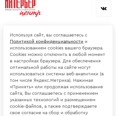
КОМПАНИЯ
Используя сайт, вы соглашаетесь с
Политикой конфиденциальности
и
КАТАЛОГ МЕБЕЛИ
использованием cookies вашего браузера.
Cookies можно отключить в любой момент
ИНФОРМАЦИЯ
в настройках браузера. Для обеспечения
оптимальной работы на сайте могут
использоваться системы веб-аналитики (в
НАШИ КОНТАКТЫ
том числе Яндекс.Метрика). Нажимая
«Принять» или продолжая использование
+7 800 700 20 58
+7 937 406 84 21
сайта, Вы соглашаетесь с применением
указанных технологий и размещением
440004, г. Пенза, ул. Рябова, д. 31
cookie-файлов, а также подтверждаете
свое согласие на сбор и обработку