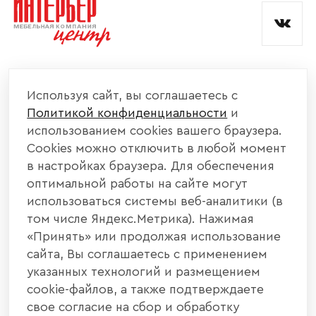
КОМПАНИЯ
Используя сайт, вы соглашаетесь с
Политикой конфиденциальности
и
КАТАЛОГ МЕБЕЛИ
использованием cookies вашего браузера.
Cookies можно отключить в любой момент
ИНФОРМАЦИЯ
в настройках браузера. Для обеспечения
оптимальной работы на сайте могут
использоваться системы веб-аналитики (в
НАШИ КОНТАКТЫ
том числе Яндекс.Метрика). Нажимая
«Принять» или продолжая использование
+7 800 700 20 58
+7 937 406 84 21
сайта, Вы соглашаетесь с применением
указанных технологий и размещением
440004, г. Пенза, ул. Рябова, д. 31
cookie-файлов, а также подтверждаете
свое согласие на сбор и обработку