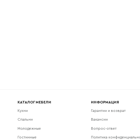
l
Номер телефона
Прикрепите логотип компании
Согласен с
политикой конфиденциальности
и обра
Отправить
данных.
КАТАЛОГ МЕБЕЛИ
ИНФОРМАЦИЯ
Кухни
Гарантии и возврат
Спальни
Вакансии
Молодежные
Вопрос-ответ
Гостинные
Политика конфиденциальн