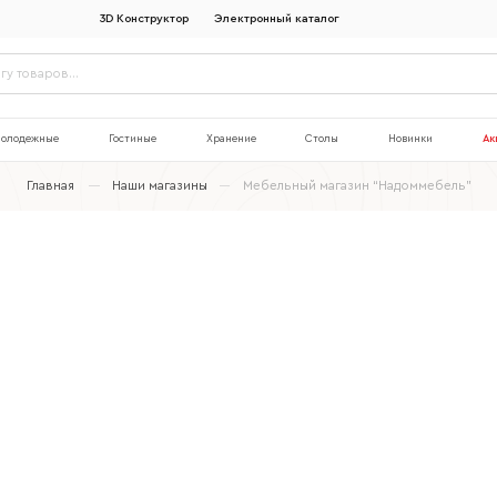
3D Конструктор
Электронный каталог
олодежные
Гостиные
Хранение
Столы
Новинки
Ак
Главная
Наши магазины
Мебельный магазин “Надоммебель”
Наименование организации