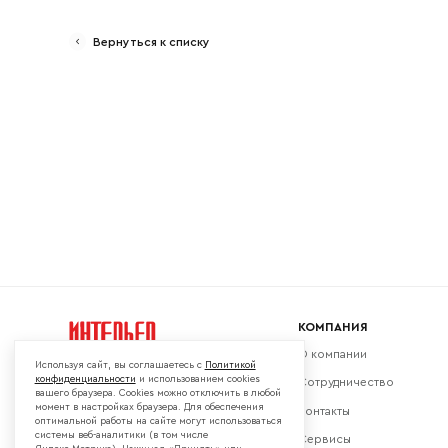
Вернуться к списку
Ваш emai
КОМПАНИЯ
О компании
Используя сайт, вы соглашаетесь с
Политикой
конфиденциальности
и использованием cookies
Сотрудничество
вашего браузера. Cookies можно отключить в любой
момент в настройках браузера. Для обеспечения
Контакты
Мы в социальных сетях:
оптимальной работы на сайте могут использоваться
системы веб-аналитики (в том числе
Сервисы