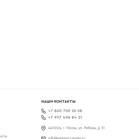
боткой
НАШИ КОНТАКТЫ
+7 800 700 20 58
+7 937 406 84 21
440004, г. Пенза, ул. Рябова, д. 31
ости
info@interier-center.ru