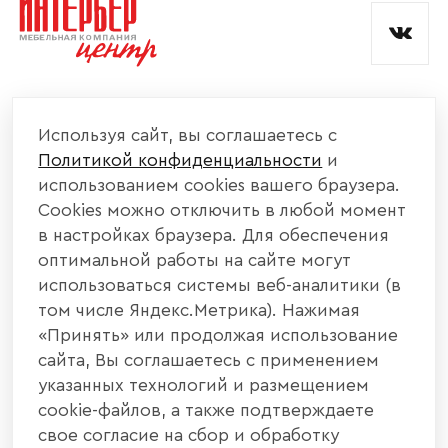
КОМПАНИЯ
Используя сайт, вы соглашаетесь с
Политикой конфиденциальности
и
КАТАЛОГ МЕБЕЛИ
использованием cookies вашего браузера.
Cookies можно отключить в любой момент
ИНФОРМАЦИЯ
в настройках браузера. Для обеспечения
оптимальной работы на сайте могут
использоваться системы веб-аналитики (в
НАШИ КОНТАКТЫ
том числе Яндекс.Метрика). Нажимая
«Принять» или продолжая использование
+7 800 700 20 58
+7 937 406 84 21
сайта, Вы соглашаетесь с применением
указанных технологий и размещением
440004, г. Пенза, ул. Рябова, д. 31
cookie-файлов, а также подтверждаете
свое согласие на сбор и обработку