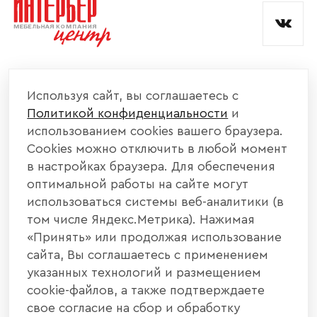
КОМПАНИЯ
Используя сайт, вы соглашаетесь с
Политикой конфиденциальности
и
КАТАЛОГ МЕБЕЛИ
использованием cookies вашего браузера.
Cookies можно отключить в любой момент
ИНФОРМАЦИЯ
в настройках браузера. Для обеспечения
оптимальной работы на сайте могут
использоваться системы веб-аналитики (в
НАШИ КОНТАКТЫ
том числе Яндекс.Метрика). Нажимая
«Принять» или продолжая использование
+7 800 700 20 58
+7 937 406 84 21
сайта, Вы соглашаетесь с применением
указанных технологий и размещением
440004, г. Пенза, ул. Рябова, д. 31
cookie-файлов, а также подтверждаете
свое согласие на сбор и обработку