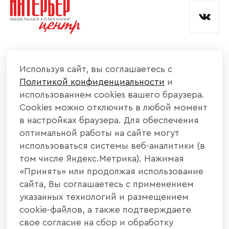
КОМПАНИЯ
Используя сайт, вы соглашаетесь с
Политикой конфиденциальности
и
КАТАЛОГ МЕБЕЛИ
использованием cookies вашего браузера.
Cookies можно отключить в любой момент
ИНФОРМАЦИЯ
в настройках браузера. Для обеспечения
оптимальной работы на сайте могут
использоваться системы веб-аналитики (в
НАШИ КОНТАКТЫ
том числе Яндекс.Метрика). Нажимая
«Принять» или продолжая использование
+7 800 700 20 58
+7 937 406 84 21
сайта, Вы соглашаетесь с применением
указанных технологий и размещением
440004, г. Пенза, ул. Рябова, д. 31
cookie-файлов, а также подтверждаете
свое согласие на сбор и обработку