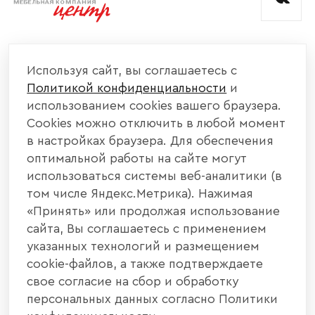
КОМПАНИЯ
Используя сайт, вы соглашаетесь с
Политикой конфиденциальности
и
КАТАЛОГ МЕБЕЛИ
использованием cookies вашего браузера.
Cookies можно отключить в любой момент
ИНФОРМАЦИЯ
в настройках браузера. Для обеспечения
оптимальной работы на сайте могут
использоваться системы веб-аналитики (в
НАШИ КОНТАКТЫ
том числе Яндекс.Метрика). Нажимая
«Принять» или продолжая использование
+7 800 700 20 58
+7 937 406 84 21
сайта, Вы соглашаетесь с применением
указанных технологий и размещением
440004, г. Пенза, ул. Рябова, д. 31
cookie-файлов, а также подтверждаете
свое согласие на сбор и обработку
info@interier-center.ru
персональных данных согласно Политики