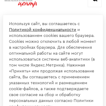
КОМПАНИЯ
Используя сайт, вы соглашаетесь с
Политикой конфиденциальности
и
КАТАЛОГ МЕБЕЛИ
использованием cookies вашего браузера.
Cookies можно отключить в любой момент
ИНФОРМАЦИЯ
в настройках браузера. Для обеспечения
оптимальной работы на сайте могут
использоваться системы веб-аналитики (в
НАШИ КОНТАКТЫ
том числе Яндекс.Метрика). Нажимая
«Принять» или продолжая использование
+7 800 700 20 58
+7 937 406 84 21
сайта, Вы соглашаетесь с применением
указанных технологий и размещением
440004, г. Пенза, ул. Рябова, д. 31
cookie-файлов, а также подтверждаете
свое согласие на сбор и обработку
info@interier-center.ru
персональных данных согласно Политики