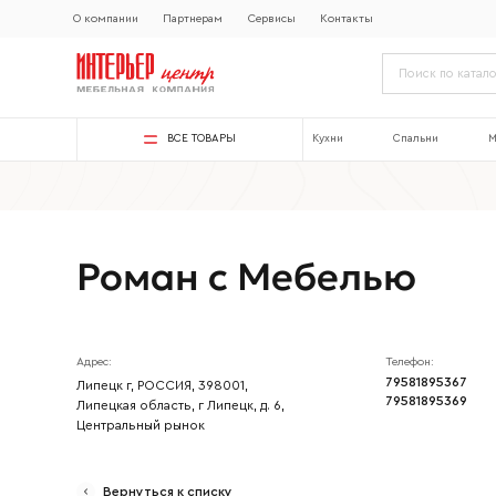
О компании
Партнерам
Сервисы
Контакты
ВСЕ ТОВАРЫ
Кухни
Спальни
М
Роман с Мебелью
Адрес:
Телефон:
79581895367
Липецк г, РОССИЯ, 398001,
79581895369
Липецкая область, г Липецк, д. 6,
Центральный рынок
Ваше имя
Вернуться к списку