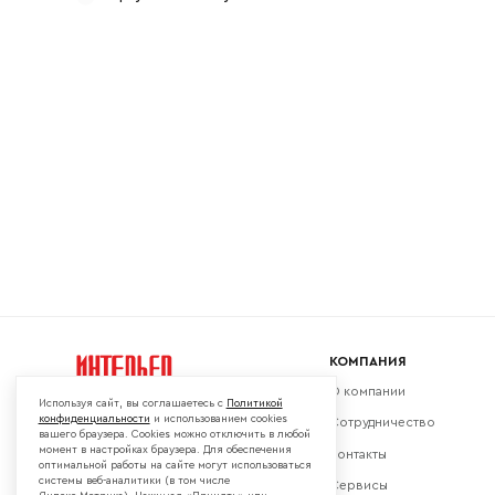
Ваш emai
КОМПАНИЯ
О компании
Используя сайт, вы соглашаетесь с
Политикой
конфиденциальности
и использованием cookies
Сотрудничество
вашего браузера. Cookies можно отключить в любой
момент в настройках браузера. Для обеспечения
Контакты
Мы в социальных сетях:
оптимальной работы на сайте могут использоваться
системы веб-аналитики (в том числе
Сервисы