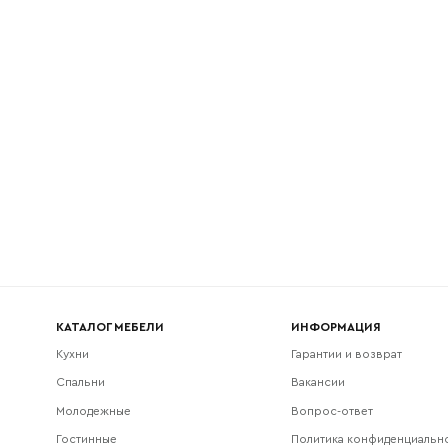
l
Номер телефона
Прикрепите логотип компании
Согласен с
политикой конфиденциальности
и обра
Отправить
данных.
КАТАЛОГ МЕБЕЛИ
ИНФОРМАЦИЯ
Кухни
Гарантии и возврат
Спальни
Вакансии
Молодежные
Вопрос-ответ
Гостинные
Политика конфиденциальн