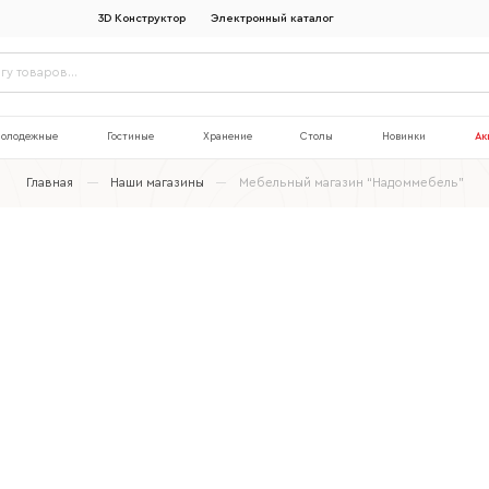
3D Конструктор
Электронный каталог
олодежные
Гостиные
Хранение
Столы
Новинки
Ак
Главная
Наши магазины
Мебельный магазин “Надоммебель”
Наименование организации