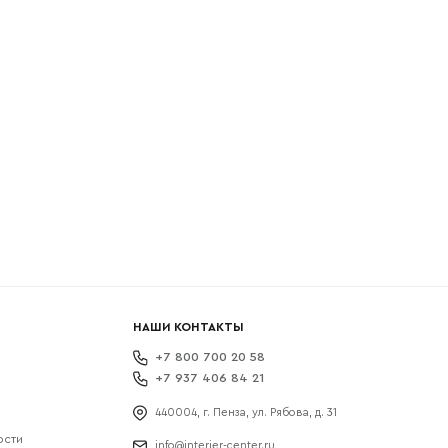
боткой
НАШИ КОНТАКТЫ
+7 800 700 20 58
+7 937 406 84 21
440004, г. Пенза, ул. Рябова, д. 31
ости
info@interier-center.ru