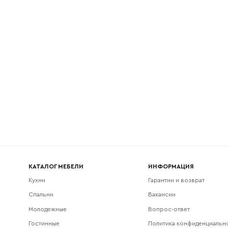
l
Номер телефона
Прикрепите логотип компании
Согласен с
политикой конфиденциальности
и обра
Отправить
данных.
КАТАЛОГ МЕБЕЛИ
ИНФОРМАЦИЯ
Кухни
Гарантии и возврат
Спальни
Вакансии
Молодежные
Вопрос-ответ
Гостинные
Политика конфиденциальн