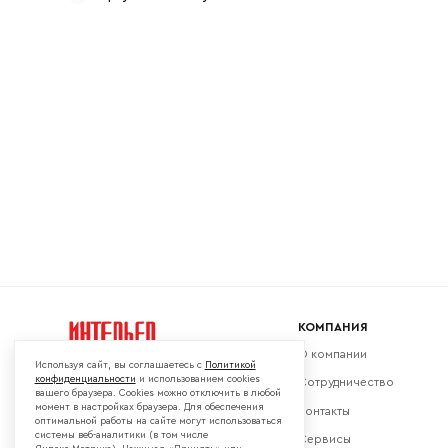
Ваш emai
КОМПАНИЯ
О компании
Используя сайт, вы соглашаетесь с
Политикой
конфиденциальности
и использованием cookies
Сотрудничество
вашего браузера. Cookies можно отключить в любой
момент в настройках браузера. Для обеспечения
Контакты
Мы в социальных сетях:
оптимальной работы на сайте могут использоваться
системы веб-аналитики (в том числе
Сервисы