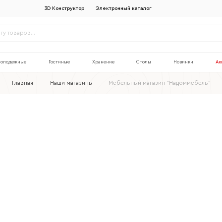
3D Конструктор
Электронный каталог
олодежные
Гостиные
Хранение
Столы
Новинки
Ак
Главная
Наши магазины
Мебельный магазин “Надоммебель”
Наименование организации