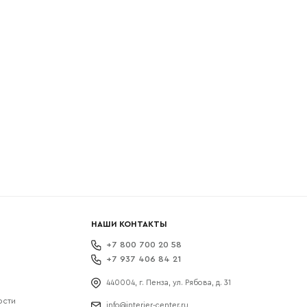
боткой
НАШИ КОНТАКТЫ
+7 800 700 20 58
+7 937 406 84 21
440004, г. Пенза, ул. Рябова, д. 31
ости
info@interier-center.ru