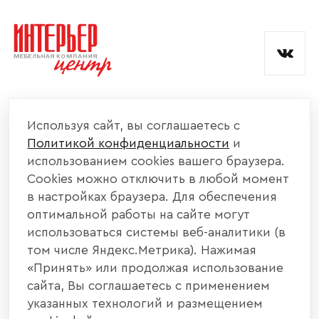
и обработкой данных.
КОМПАНИЯ
Используя сайт, вы соглашаетесь с
Политикой конфиденциальности
и
КАТАЛОГ МЕБЕЛИ
использованием cookies вашего браузера.
Cookies можно отключить в любой момент
ИНФОРМАЦИЯ
в настройках браузера. Для обеспечения
оптимальной работы на сайте могут
использоваться системы веб-аналитики (в
НАШИ КОНТАКТЫ
том числе Яндекс.Метрика). Нажимая
«Принять» или продолжая использование
+7 800 700 20 58
+7 937 406 84 21
сайта, Вы соглашаетесь с применением
указанных технологий и размещением
440004, г. Пенза, ул. Рябова, д. 31