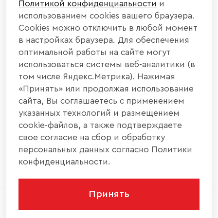
Политикой конфиденциальности
и
КАТАЛОГ МЕБЕЛИ
использованием cookies вашего браузера.
Cookies можно отключить в любой момент
ИНФОРМАЦИЯ
в настройках браузера. Для обеспечения
оптимальной работы на сайте могут
использоваться системы веб-аналитики (в
НАШИ КОНТАКТЫ
том числе Яндекс.Метрика). Нажимая
«Принять» или продолжая использование
+7 800 700 20 58
+7 937 406 84 21
сайта, Вы соглашаетесь с применением
указанных технологий и размещением
440004, г. Пенза, ул. Рябова, д. 31
cookie-файлов, а также подтверждаете
свое согласие на сбор и обработку
info@interier-center.ru
персональных данных согласно Политики
конфиденциальности.
Принять
2026 © ООО «Интерьер Центр» - Все права
защищены