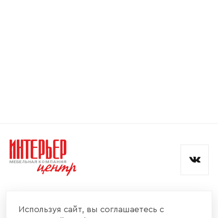
Номер телефона
Прикрепите логотип
компании
Отправить
Согласен с
политикой конфиденциальности
и обработкой данных.
КОМПАНИЯ
Используя сайт, вы соглашаетесь с