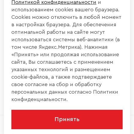
Политикой конфиденциальности
и
КАТАЛОГ МЕБЕЛИ
использованием cookies вашего браузера.
Cookies можно отключить в любой момент
ИНФОРМАЦИЯ
в настройках браузера. Для обеспечения
оптимальной работы на сайте могут
использоваться системы веб-аналитики (в
НАШИ КОНТАКТЫ
том числе Яндекс.Метрика). Нажимая
«Принять» или продолжая использование
+7 800 700 20 58
+7 937 406 84 21
сайта, Вы соглашаетесь с применением
указанных технологий и размещением
440004, г. Пенза, ул. Рябова, д. 31
cookie-файлов, а также подтверждаете
свое согласие на сбор и обработку
info@interier-center.ru
персональных данных согласно Политики
конфиденциальности.
Принять
2026 © ООО «Интерьер Центр» - Все права
защищены