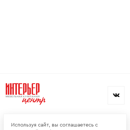
Номер телефона
Прикрепите логотип
компании
Отправить
Согласен с
политикой конфиденциальности
и обработкой данных.
КОМПАНИЯ
Используя сайт, вы соглашаетесь с