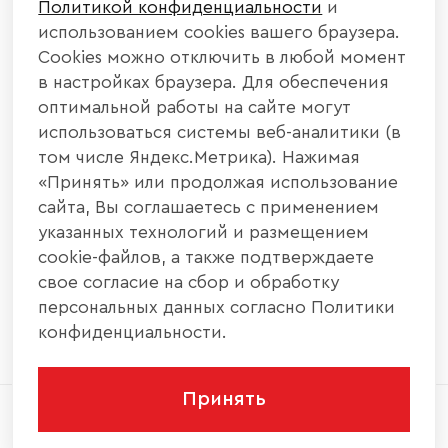
Политикой конфиденциальности
и
КАТАЛОГ МЕБЕЛИ
использованием cookies вашего браузера.
Cookies можно отключить в любой момент
ИНФОРМАЦИЯ
в настройках браузера. Для обеспечения
оптимальной работы на сайте могут
использоваться системы веб-аналитики (в
НАШИ КОНТАКТЫ
том числе Яндекс.Метрика). Нажимая
«Принять» или продолжая использование
+7 800 700 20 58
+7 937 406 84 21
сайта, Вы соглашаетесь с применением
указанных технологий и размещением
440004, г. Пенза, ул. Рябова, д. 31
cookie-файлов, а также подтверждаете
свое согласие на сбор и обработку
info@interier-center.ru
персональных данных согласно Политики
конфиденциальности.
Принять
2026 © ООО «Интерьер Центр» - Все права
защищены