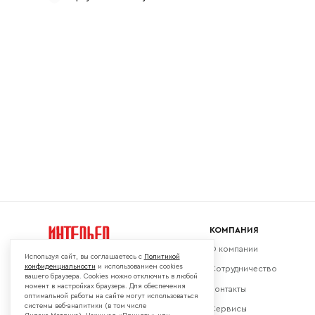
Ваш emai
КОМПАНИЯ
О компании
Используя сайт, вы соглашаетесь с
Политикой
конфиденциальности
и использованием cookies
Сотрудничество
вашего браузера. Cookies можно отключить в любой
момент в настройках браузера. Для обеспечения
Контакты
Мы в социальных сетях:
оптимальной работы на сайте могут использоваться
системы веб-аналитики (в том числе
Сервисы