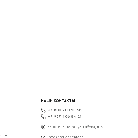
боткой
НАШИ КОНТАКТЫ
+7 800 700 20 58
+7 937 406 84 21
440004, г. Пенза, ул. Рябова, д. 31
ости
info@interier-center.ru