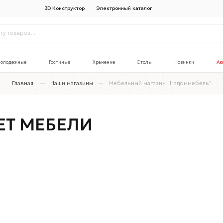
3D Конструктор
Электронный каталог
олодежные
Гостиные
Хранение
Столы
Новинки
Ак
Главная
Наши магазины
Мебельный магазин “Надоммебель”
ЕТ МЕБЕЛИ
Наименование организации