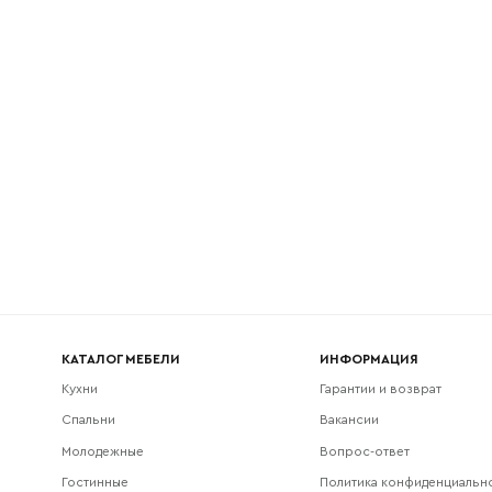
l
Номер телефона
Прикрепите логотип компании
Согласен с
политикой конфиденциальности
и обра
Отправить
данных.
КАТАЛОГ МЕБЕЛИ
ИНФОРМАЦИЯ
Кухни
Гарантии и возврат
Спальни
Вакансии
Молодежные
Вопрос-ответ
Гостинные
Политика конфиденциальн