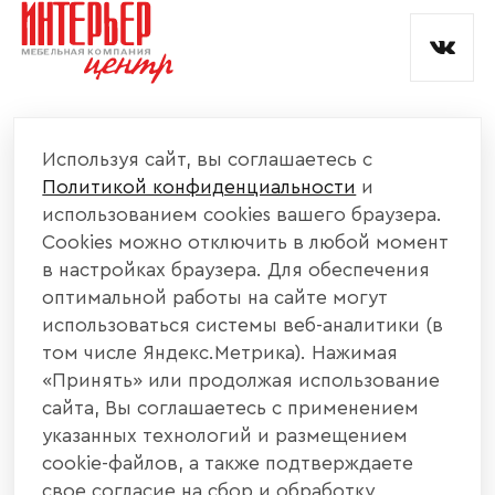
и обработкой данных.
КОМПАНИЯ
Используя сайт, вы соглашаетесь с
Политикой конфиденциальности
и
КАТАЛОГ МЕБЕЛИ
использованием cookies вашего браузера.
Cookies можно отключить в любой момент
ИНФОРМАЦИЯ
в настройках браузера. Для обеспечения
оптимальной работы на сайте могут
использоваться системы веб-аналитики (в
НАШИ КОНТАКТЫ
том числе Яндекс.Метрика). Нажимая
«Принять» или продолжая использование
+7 800 700 20 58
+7 937 406 84 21
сайта, Вы соглашаетесь с применением
указанных технологий и размещением
440004, г. Пенза, ул. Рябова, д. 31
cookie-файлов, а также подтверждаете
свое согласие на сбор и обработку