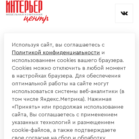
и обработкой данных.
КОМПАНИЯ
Используя сайт, вы соглашаетесь с
Политикой конфиденциальности
и
КАТАЛОГ МЕБЕЛИ
использованием cookies вашего браузера.
Cookies можно отключить в любой момент
ИНФОРМАЦИЯ
в настройках браузера. Для обеспечения
оптимальной работы на сайте могут
использоваться системы веб-аналитики (в
НАШИ КОНТАКТЫ
том числе Яндекс.Метрика). Нажимая
«Принять» или продолжая использование
+7 800 700 20 58
+7 937 406 84 21
сайта, Вы соглашаетесь с применением
указанных технологий и размещением
440004, г. Пенза, ул. Рябова, д. 31
cookie-файлов, а также подтверждаете
свое согласие на сбор и обработку