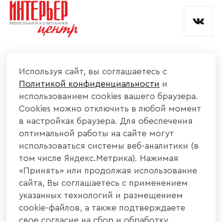
и обработкой данных.
КОМПАНИЯ
Используя сайт, вы соглашаетесь с
Политикой конфиденциальности
и
КАТАЛОГ МЕБЕЛИ
использованием cookies вашего браузера.
Cookies можно отключить в любой момент
ИНФОРМАЦИЯ
в настройках браузера. Для обеспечения
оптимальной работы на сайте могут
использоваться системы веб-аналитики (в
НАШИ КОНТАКТЫ
том числе Яндекс.Метрика). Нажимая
«Принять» или продолжая использование
+7 800 700 20 58
+7 937 406 84 21
сайта, Вы соглашаетесь с применением
указанных технологий и размещением
440004, г. Пенза, ул. Рябова, д. 31
cookie-файлов, а также подтверждаете
свое согласие на сбор и обработку