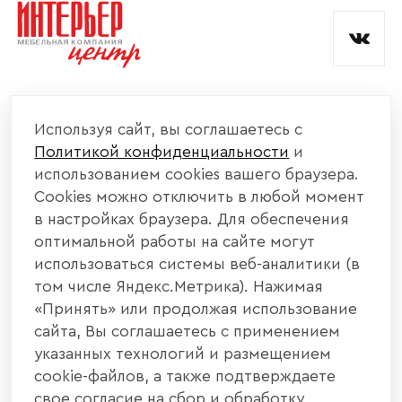
и обработкой данных.
КОМПАНИЯ
Используя сайт, вы соглашаетесь с
Политикой конфиденциальности
и
КАТАЛОГ МЕБЕЛИ
использованием cookies вашего браузера.
Cookies можно отключить в любой момент
ИНФОРМАЦИЯ
в настройках браузера. Для обеспечения
оптимальной работы на сайте могут
использоваться системы веб-аналитики (в
НАШИ КОНТАКТЫ
том числе Яндекс.Метрика). Нажимая
«Принять» или продолжая использование
+7 800 700 20 58
+7 937 406 84 21
сайта, Вы соглашаетесь с применением
указанных технологий и размещением
440004, г. Пенза, ул. Рябова, д. 31
cookie-файлов, а также подтверждаете
свое согласие на сбор и обработку